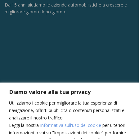
Da 15 anni aiutiamo le aziende automobilistiche a crescere e
migliorare giorno dopo giorno.
CONTATTI
Diamo valore alla tua privacy
Via della Vittoria, 121/A, 30035 Mirano VE
Utilizziamo i cookie per migliorare la tua esperienza di
+39 041430239
navigazione, offrirti pubblicità o contenuti personalizzati e
+39 3355410024
analizzare il nostro traffico.
Leggi la nostra
Informativa sull'uso dei cookie
per ulteriori
amministrazione@meccatronicasanmarco.it
informazioni o vai su "Impostazioni dei cookie" per fornire
Lun - Ven: 8:30 - 12:30, 14:00 - 18:30