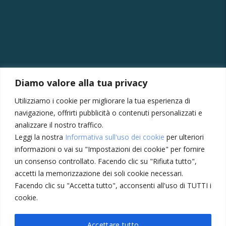
CONTATTI
Diamo valore alla tua privacy
Via della Vittoria, 121/A, 30035 Mirano VE
Utilizziamo i cookie per migliorare la tua esperienza di
+39 041430239
navigazione, offrirti pubblicità o contenuti personalizzati e
+39 3355410024
analizzare il nostro traffico.
Leggi la nostra
Informativa sull'uso dei cookie
per ulteriori
amministrazione@meccatronicasanmarco.it
informazioni o vai su "Impostazioni dei cookie" per fornire
Lun - Ven: 8:30 - 12:30, 14:00 - 18:30
un consenso controllato. Facendo clic su "Rifiuta tutto",
Sabato: 8:30 - 12:30
accetti la memorizzazione dei soli cookie necessari.
Facendo clic su "Accetta tutto", acconsenti all'uso di TUTTI i
cookie.
Privacy Policy
Cookie
Accettare tutto