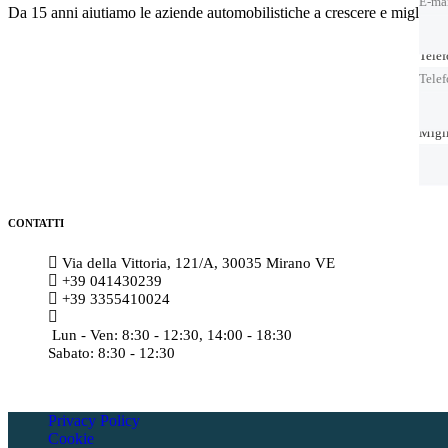
E-ma
Da 15 anni aiutiamo le aziende automobilistiche a crescere e migliora
Tele
Tele
Tele
Migl
Migl
CONTATTI
Via della Vittoria, 121/A, 30035 Mirano VE
+39 041430239
+39 3355410024
amministrazione@meccatronicasanmarco.it
Lun - Ven: 8:30 - 12:30, 14:00 - 18:30
Sabato: 8:30 - 12:30
Privacy Policy
Cookie