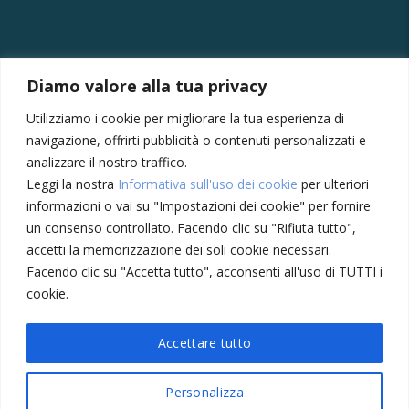
CONTATTI
Diamo valore alla tua privacy
Via della Vittoria, 121/A, 30035 Mirano VE
Utilizziamo i cookie per migliorare la tua esperienza di
+39 041430239
navigazione, offrirti pubblicità o contenuti personalizzati e
+39 3355410024
analizzare il nostro traffico.
Leggi la nostra
Informativa sull'uso dei cookie
per ulteriori
amministrazione@meccatronicasanmarco.it
informazioni o vai su "Impostazioni dei cookie" per fornire
Lun - Ven: 8:30 - 12:30, 14:00 - 18:30
un consenso controllato. Facendo clic su "Rifiuta tutto",
Sabato: 8:30 - 12:30
accetti la memorizzazione dei soli cookie necessari.
Facendo clic su "Accetta tutto", acconsenti all'uso di TUTTI i
cookie.
Privacy Policy
Cookie
Accettare tutto
Personalizza