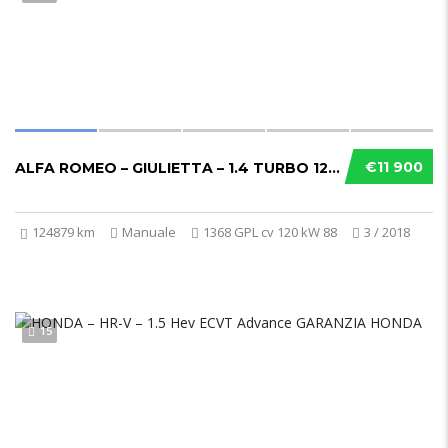
€11 900
ALFA ROMEO – GIULIETTA – 1.4 TURBO 120 CV GP...
124879 km
Manuale
1368 GPL cv 120 kW 88
3 / 2018
15