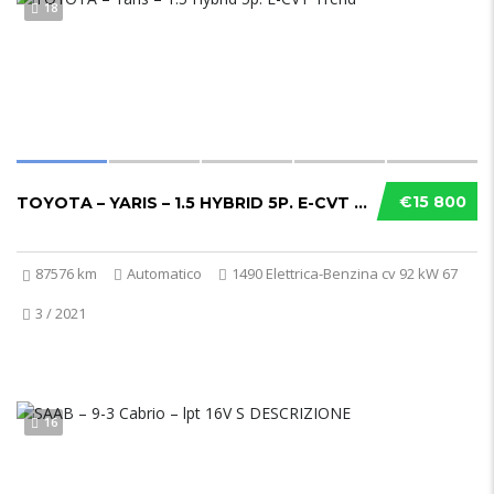
18
€15 800
TOYOTA – YARIS – 1.5 HYBRID 5P. E-CVT TREND...
87576 km
Automatico
1490 Elettrica-Benzina cv 92 kW 67
3 / 2021
16