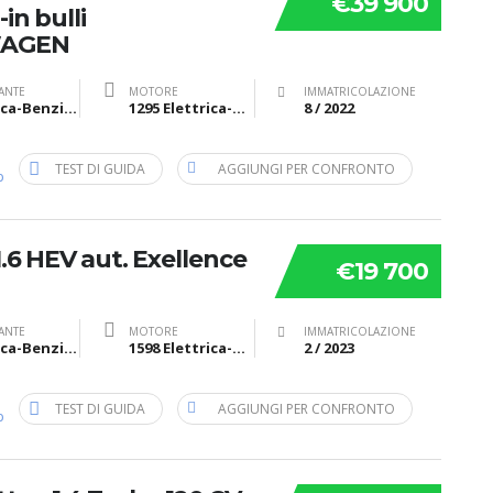
€39 900
in bulli
WAGEN
ANTE
MOTORE
IMMATRICOLAZIONE
Elettrica-Benzina
1295 Elettrica-Benzina cv 150 kW 110
8 / 2022
TEST DI GUIDA
AGGIUNGI PER CONFRONTO
b
.6 HEV aut. Exellence
€19 700
ANTE
MOTORE
IMMATRICOLAZIONE
Elettrica-Benzina
1598 Elettrica-Benzina cv 180 kW 132
2 / 2023
TEST DI GUIDA
AGGIUNGI PER CONFRONTO
b