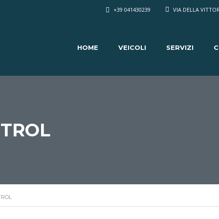
+39 041430239
VIA DELLA VITTOR
HOME
VEICOLI
SERVIZI
C
NTROL
TROL