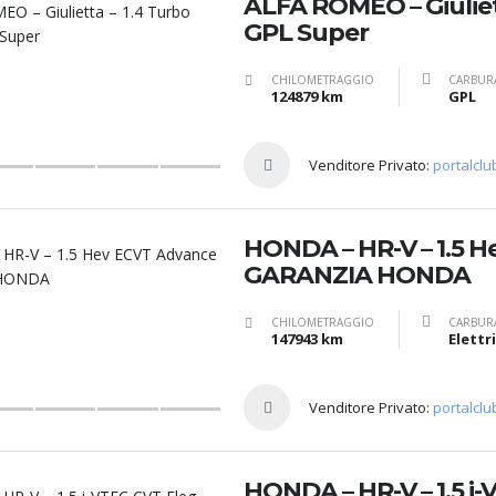
ALFA ROMEO – Giuliet
GPL Super
CHILOMETRAGGIO
CARBUR
124879 km
GPL
Venditore Privato:
portalclu
HONDA – HR-V – 1.5 
GARANZIA HONDA
CHILOMETRAGGIO
CARBUR
147943 km
Venditore Privato:
portalclu
HONDA – HR-V – 1.5 i-