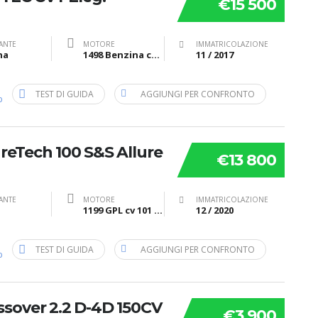
€15 500
ANTE
MOTORE
IMMATRICOLAZIONE
na
1498 Benzina cv 131 kW 96
11 / 2017
TEST DI GUIDA
AGGIUNGI PER CONFRONTO
b
reTech 100 S&S Allure
€13 800
ANTE
MOTORE
IMMATRICOLAZIONE
1199 GPL cv 101 kW 74
12 / 2020
TEST DI GUIDA
AGGIUNGI PER CONFRONTO
b
sover 2.2 D-4D 150CV
€3 900