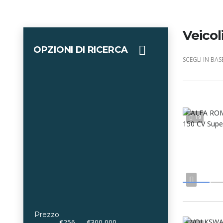
Veicol
OPZIONI DI RICERCA
SCEGLI IN BASE
19
Prezzo
€256 — €300 000