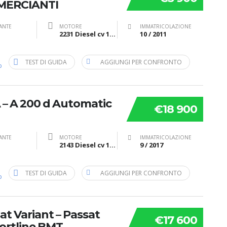
MMERCIANTI
ANTE
MOTORE
IMMATRICOLAZIONE
2231 Diesel cv 150 kW 110
10 / 2011
TEST DI GUIDA
AGGIUNGI PER CONFRONTO
b
 – A 200 d Automatic
€18 900
ANTE
MOTORE
IMMATRICOLAZIONE
2143 Diesel cv 136 kW 100
9 / 2017
TEST DI GUIDA
AGGIUNGI PER CONFRONTO
b
 Variant – Passat
€17 600
fortline BMT