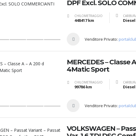
DPF Excl. SOLO CO
CHILOMETRAGGIO
CARBUR
448417 km
Diesel
Venditore Privato:
portalclu
MERCEDES – Classe A
4Matic Sport
CHILOMETRAGGIO
CARBUR
99786 km
Diesel
Venditore Privato:
portalclu
VOLKSWAGEN – Passat
Var. 1.6 TDI DSG Com