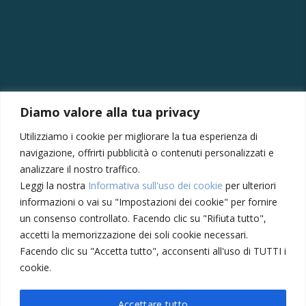
CONTATTI
Diamo valore alla tua privacy
Via della Vittoria, 121/A, 30035 Mirano VE
Utilizziamo i cookie per migliorare la tua esperienza di
+39 041430239
navigazione, offrirti pubblicità o contenuti personalizzati e
+39 3355410024
analizzare il nostro traffico.
Leggi la nostra
Informativa sull'uso dei cookie
per ulteriori
amministrazione@meccatronicasanmarco.it
informazioni o vai su "Impostazioni dei cookie" per fornire
Lun - Ven: 8:30 - 12:30, 14:00 - 18:30
un consenso controllato. Facendo clic su "Rifiuta tutto",
Sabato: 8:30 - 12:30
accetti la memorizzazione dei soli cookie necessari.
Facendo clic su "Accetta tutto", acconsenti all'uso di TUTTI i
cookie.
Privacy Policy
Cookie
Accettare tutto