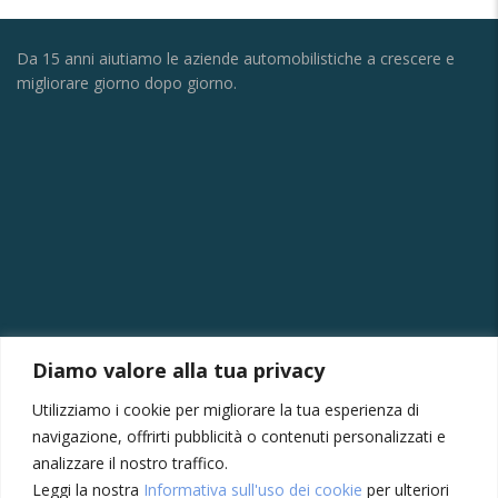
Da 15 anni aiutiamo le aziende automobilistiche a crescere e
migliorare giorno dopo giorno.
CONTATTI
Diamo valore alla tua privacy
Via della Vittoria, 121/A, 30035 Mirano VE
Utilizziamo i cookie per migliorare la tua esperienza di
+39 041430239
navigazione, offrirti pubblicità o contenuti personalizzati e
+39 3355410024
analizzare il nostro traffico.
Leggi la nostra
Informativa sull'uso dei cookie
per ulteriori
amministrazione@meccatronicasanmarco.it