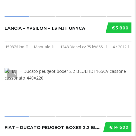
€3 800
LANCIA – YPSILON – 1.3 MJT UNYCA
159876 km
Manuale
1248 Diesel cv 75 kW 55
4 / 2012
15
€14 600
FIAT – DUCATO PEUGEOT BOXER 2.2 BLUEHDI 165CV CASSONE CASSONATO 440×220