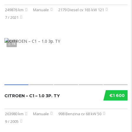
249876 km
Manuale
2179 Diesel cv 165 kW 121
7 / 2021
16
€1 600
CITROEN – C1 – 1.0 3P. TY
263980 km
Manuale
998 Benzina cv 68 kW 50
9 / 2005