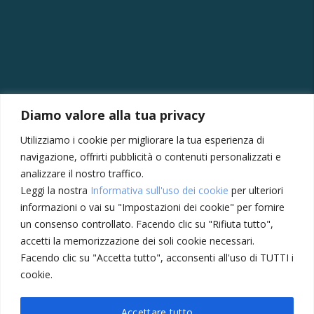
CONTATTI
Diamo valore alla tua privacy
Via della Vittoria, 121/A, 30035 Mirano VE
Utilizziamo i cookie per migliorare la tua esperienza di
+39 041430239
navigazione, offrirti pubblicità o contenuti personalizzati e
+39 3355410024
analizzare il nostro traffico.
Leggi la nostra
Informativa sull'uso dei cookie
per ulteriori
amministrazione@meccatronicasanmarco.it
informazioni o vai su "Impostazioni dei cookie" per fornire
Lun - Ven: 8:30 - 12:30, 14:00 - 18:30
un consenso controllato. Facendo clic su "Rifiuta tutto",
Sabato: 8:30 - 12:30
accetti la memorizzazione dei soli cookie necessari.
Facendo clic su "Accetta tutto", acconsenti all'uso di TUTTI i
cookie.
Privacy Policy
Cookie
Accettare tutto