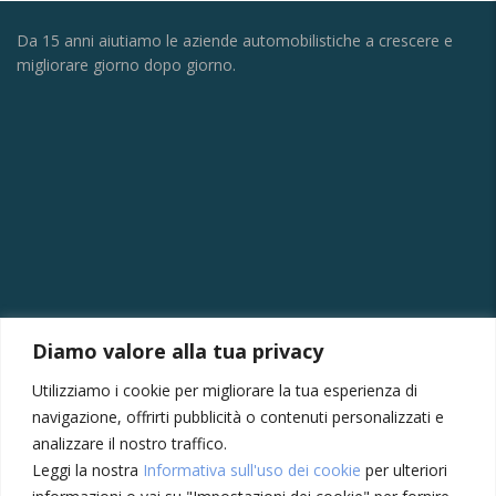
Da 15 anni aiutiamo le aziende automobilistiche a crescere e
migliorare giorno dopo giorno.
CONTATTI
Diamo valore alla tua privacy
Via della Vittoria, 121/A, 30035 Mirano VE
Utilizziamo i cookie per migliorare la tua esperienza di
+39 041430239
navigazione, offrirti pubblicità o contenuti personalizzati e
+39 3355410024
analizzare il nostro traffico.
Leggi la nostra
Informativa sull'uso dei cookie
per ulteriori
amministrazione@meccatronicasanmarco.it