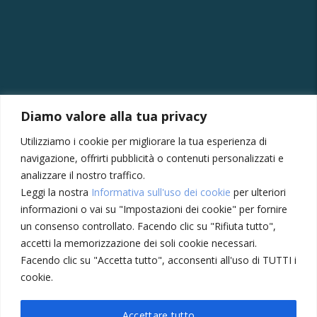
CONTATTI
Diamo valore alla tua privacy
Via della Vittoria, 121/A, 30035 Mirano VE
Utilizziamo i cookie per migliorare la tua esperienza di
+39 041430239
navigazione, offrirti pubblicità o contenuti personalizzati e
+39 3355410024
analizzare il nostro traffico.
Leggi la nostra
Informativa sull'uso dei cookie
per ulteriori
amministrazione@meccatronicasanmarco.it
informazioni o vai su "Impostazioni dei cookie" per fornire
Lun - Ven: 8:30 - 12:30, 14:00 - 18:30
un consenso controllato. Facendo clic su "Rifiuta tutto",
Sabato: 8:30 - 12:30
accetti la memorizzazione dei soli cookie necessari.
Facendo clic su "Accetta tutto", acconsenti all'uso di TUTTI i
cookie.
Privacy Policy
Cookie
Accettare tutto