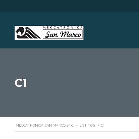
C1
MECCATRONICA SAN MARCO SNC
>
LISTINGS
>
C1