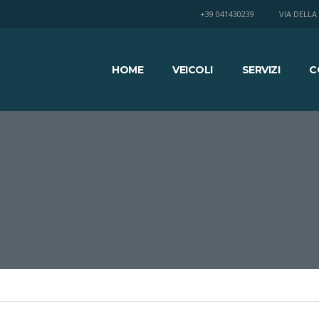
+39 041430239
VIA DELLA
HOME
VEICOLI
SERVIZI
C