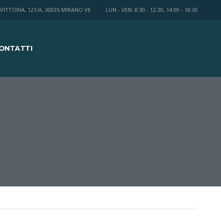
 VITTORIA, 121/A, 30035 MIRANO VE
LUN - VEN: 8:30 - 12:30, 14:00 - 18:30
ONTATTI