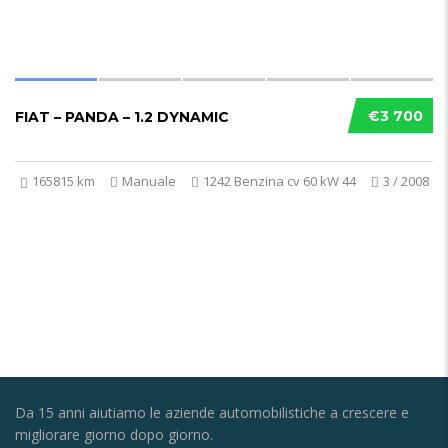
€3 700
FIAT – PANDA – 1.2 DYNAMIC
165815 km
Manuale
1242 Benzina cv 60 kW 44
3 / 2008
Da 15 anni aiutiamo le aziende automobilistiche a crescere e
migliorare giorno dopo giorno.