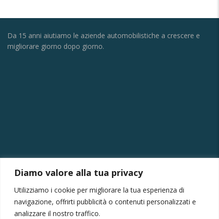
Da 15 anni aiutiamo le aziende automobilistiche a crescere e
migliorare giorno dopo giorno.
CONTATTI
Diamo valore alla tua privacy
Via della Vittoria, 121/A, 30035 Mirano VE
Utilizziamo i cookie per migliorare la tua esperienza di
+39 041430239
navigazione, offrirti pubblicità o contenuti personalizzati e
+39 3355410024
analizzare il nostro traffico.