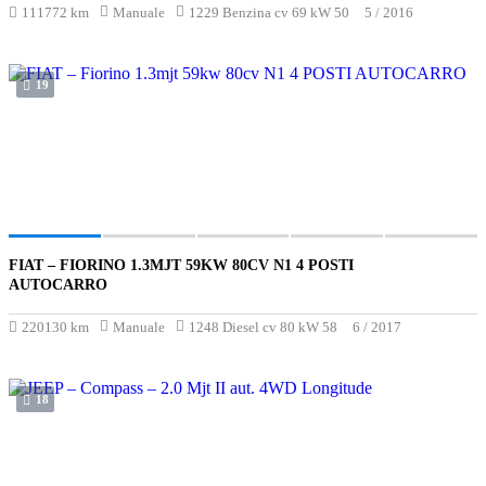
111772 km
Manuale
1229 Benzina cv 69 kW 50
5 / 2016
19
FIAT – FIORINO 1.3MJT 59KW 80CV N1 4 POSTI
€4 700
AUTOCARRO
220130 km
Manuale
1248 Diesel cv 80 kW 58
6 / 2017
18