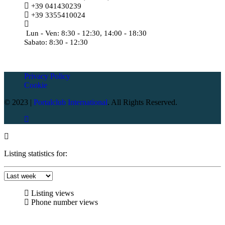
+39 041430239
+39 3355410024
amministrazione@meccatronicasanmarco.it
Lun - Ven: 8:30 - 12:30, 14:00 - 18:30
Sabato: 8:30 - 12:30
Privacy Policy
Cookie
© 2023 |
Portalclub International
. All Rights Reserved.
Listing statistics for:
Listing views
Phone number views