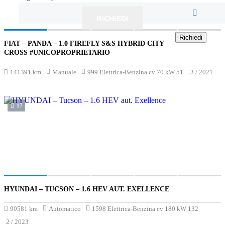
RICHIEDI
Richiedi
Richiedi
FIAT – PANDA – 1.0 FIREFLY S&S HYBRID CITY
€9 500
CROSS #UNICOPROPRIETARIO
141391 km
Manuale
999 Elettrica-Benzina cv 70 kW 51
3 / 2021
17
HYUNDAI – TUCSON – 1.6 HEV AUT. EXELLENCE
€19 700
90581 km
Automatico
1598 Elettrica-Benzina cv 180 kW 132
2 / 2023