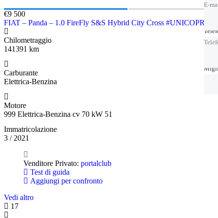
E-ma
€9 500
FIAT – Panda – 1.0 FireFly S&S Hybrid City Cross #UNICOPR
Tele
Tele
Chilometraggio
Tele
141391 km
Migl
Migl
Carburante
Elettrica-Benzina
Motore
999 Elettrica-Benzina cv 70 kW 51
Immatricolazione
3 / 2021
Venditore Privato:
portalclub
Test di guida
Aggiungi per confronto
Vedi altro
17