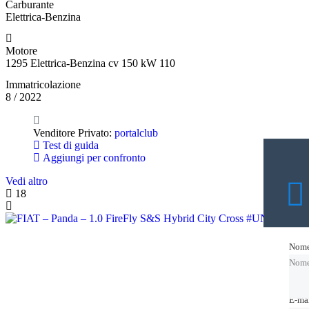
Carburante
Elettrica-Benzina
Motore
1295 Elettrica-Benzina cv 150 kW 110
Immatricolazione
8 / 2022
Venditore Privato:
portalclub
Test di guida
Aggiungi per confronto
Vedi altro
18
Nom
Nom
Nom
E-ma
E-ma