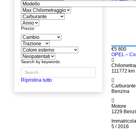
Prezzo
€256 — €300 000
€5 800
OPEL – Co
Search by keywords
Chilometra
111772 km
Ripristina tutto
Carburante
Benzina
Motore
1229 Benzi
Immatricol
5 / 2016