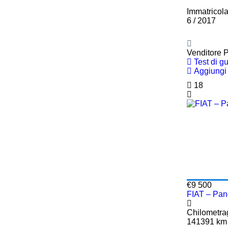
Immatricol
6 / 2017
Venditore P
Test di g
Aggiungi 
18
€9 500
FIAT – Pa
Chilometra
141391 km