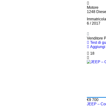
Motore
1248 Diese
Immatricol
6 / 2017
Venditore P
Test di g
Aggiungi 
18
€9 700
JEEP – Com