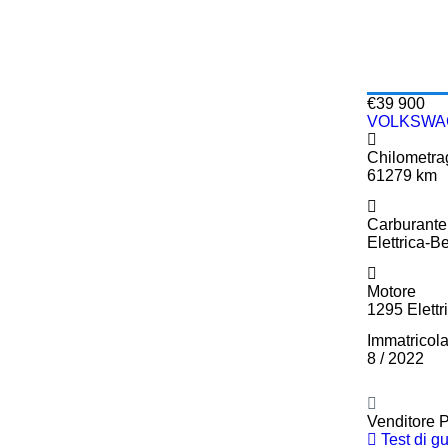
€39 900
VOLKSWAGE
Chilometra
61279 km
Carburante
Elettrica-B
Motore
1295 Elett
Immatricol
8 / 2022
Venditore P
Test di g