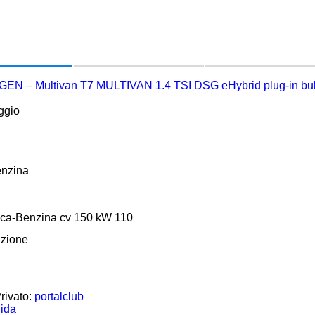
N – Multivan T7 MULTIVAN 1.4 TSI DSG eHybrid plug-in
ggio
enzina
rica-Benzina cv 150 kW 110
azione
rivato:
portalclub
uida