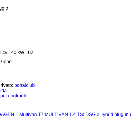
ggio
l cv 140 kW 102
azione
rivato:
portalclub
uida
per confronto