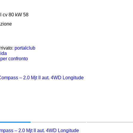
l cv 80 kW 58
azione
rivato:
portalclub
uida
per confronto
pass – 2.0 Mjt II aut. 4WD Longitude