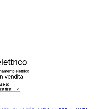
ettrico
namento elettrico
in vendita
ase a: