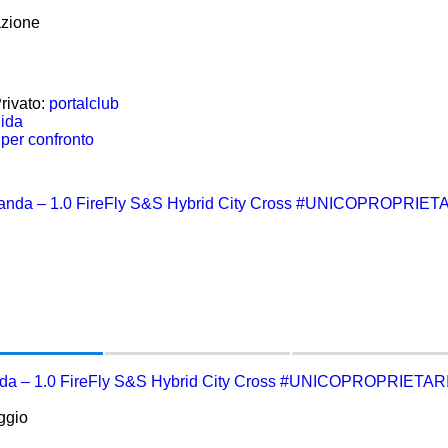
azione
rivato:
portalclub
uida
per confronto
nda – 1.0 FireFly S&S Hybrid City Cross #UNICOPROPRIETAR
ggio