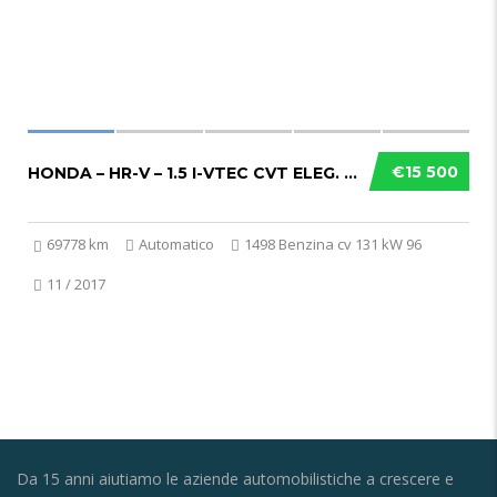
€15 500
HONDA – HR-V – 1.5 I-VTEC CVT ELEG. CONNECT ADAS
69778 km
Automatico
1498 Benzina cv 131 kW 96
11 / 2017
Da 15 anni aiutiamo le aziende automobilistiche a crescere e