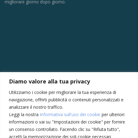
migliorare giorno dopo giorno.
CONTATTI
Diamo valore alla tua privacy
Via della Vittoria, 121/A, 30035 Mirano VE
Utilizziamo i cookie per migliorare la tua esperienza di
+39 041430239
navigazione, offrirti pubblicità o contenuti personalizzati e
+39 3355410024
analizzare il nostro traffico.
Leggi la nostra
Informativa sull'uso dei cookie
per ulteriori
amministrazione@meccatronicasanmarco.it
informazioni o vai su "Impostazioni dei cookie" per fornire
Lun - Ven: 8:30 - 12:30, 14:00 - 18:30
un consenso controllato. Facendo clic su "Rifiuta tutto",
Sabato: 8:30 - 12:30
accetti la memorizzazione dei soli cookie necessari.