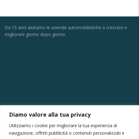
Da 15 anni aiutiamo le aziende automobilistiche a crescere e
migliorare giorno dopo giorno.
CONTATTI
Diamo valore alla tua privacy
Via della Vittoria, 121/A, 30035 Mirano VE
Utilizziamo i cookie per migliorare la tua esperienza di
+39 041430239
navigazione, offrirti pubblicità o contenuti personalizzati e