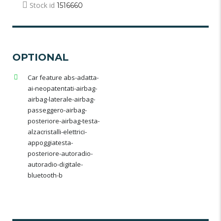
Stock id
1516660
OPTIONAL
Car feature abs-adatta-
ai-neopatentati-airbag-
airbag-laterale-airbag-
passeggero-airbag-
posteriore-airbag-testa-
alzacristalli-elettrici-
appoggiatesta-
posteriore-autoradio-
autoradio-digitale-
bluetooth-b