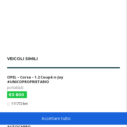
VEICOLI SIMILI
OPEL – Corsa – 1.2 Coupé n-Joy
#UNICOPROPRIETARIO
portalclub
€5 800
111772 km
FIAT – Fiorino 1.3mjt 59kw 80cv N1 4 POSTI
AUTOCARRO