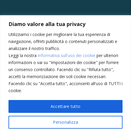
CONTATTI
Diamo valore alla tua privacy
Via della Vittoria, 121/A, 30035 Mirano VE
Utilizziamo i cookie per migliorare la tua esperienza di
+39 041430239
navigazione, offrirti pubblicità o contenuti personalizzati e
+39 3355410024
analizzare il nostro traffico.
Leggi la nostra
Informativa sull'uso dei cookie
per ulteriori
amministrazione@meccatronicasanmarco.it
informazioni o vai su "Impostazioni dei cookie" per fornire
Lun - Ven: 8:30 - 12:30, 14:00 - 18:30
un consenso controllato. Facendo clic su "Rifiuta tutto",
Sabato: 8:30 - 12:30
accetti la memorizzazione dei soli cookie necessari.
Facendo clic su "Accetta tutto", acconsenti all'uso di TUTTI i
cookie.
Privacy Policy
Cookie
Accettare tutto
Personalizza
© 2023 |
Portalclub International
. All Rights Reserved.