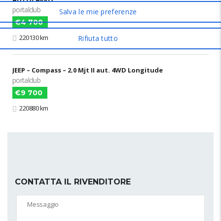
portalclub
€4 700
220130 km
JEEP – Compass – 2.0 Mjt II aut. 4WD Longitude
portalclub
€9 700
220880 km
CONTATTA IL RIVENDITORE