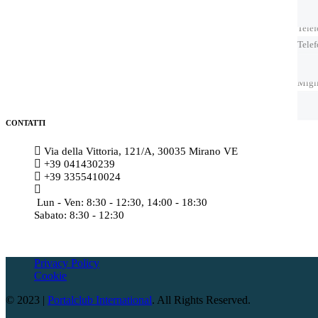
Tele
Tele
Migl
CONTATTI
Via della Vittoria, 121/A, 30035 Mirano VE
+39 041430239
+39 3355410024
amministrazione@meccatronicasanmarco.it
Lun - Ven: 8:30 - 12:30, 14:00 - 18:30
Sabato: 8:30 - 12:30
Privacy Policy
Cookie
© 2023 |
Portalclub International
. All Rights Reserved.