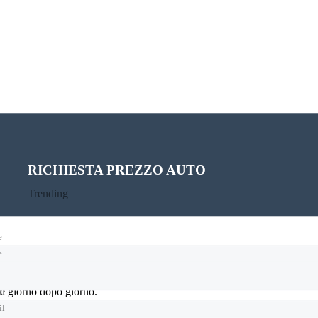
PROGRAMMA UN TEST DRIVE
RICHIESTA PREZZO AUTO
Trending
Trending
e
e
re giorno dopo giorno.
il
il