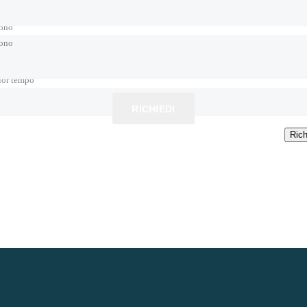
fono
fono
ior tempo
RICHIEDI
Rich