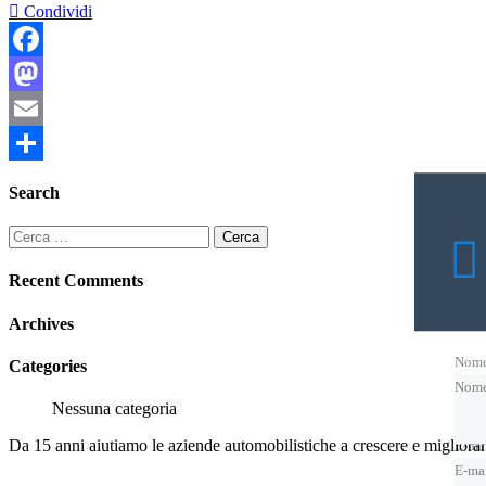
Condividi
Facebook
Mastodon
Email
Condividi
Search
Ricerca
per:
Recent Comments
Archives
Nom
Categories
Nom
Nessuna categoria
Da 15 anni aiutiamo le aziende automobilistiche a crescere e migliora
E-ma
E-ma